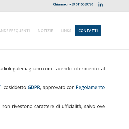
Chiamaci: +39 0115069720
NDE FREQUENTI
NOTIZIE
LINKS
CONTATTI
tudiolegalemagliano.com facendo riferimento al
TI
cosiddetto
GDPR
, approvato con
Regolamento
non rivestono carattere di ufficialità, salvo ove