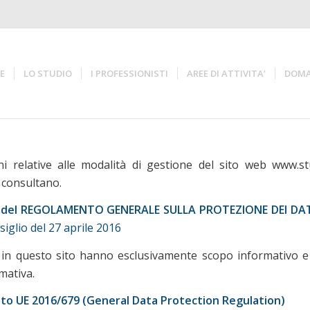
E
LO STUDIO
I PROFESSIONISTI
AREE DI ATTIVITA’
DOMA
ni relative alle modalità di gestione del sito web www.s
o consultano.
ensi del REGOLAMENTO GENERALE SULLA PROTEZIONE DEI DA
glio del 27 aprile 2016
cati in questo sito hanno esclusivamente scopo informativo e 
mativa.
to UE 2016/679 (General Data Protection Regulation)